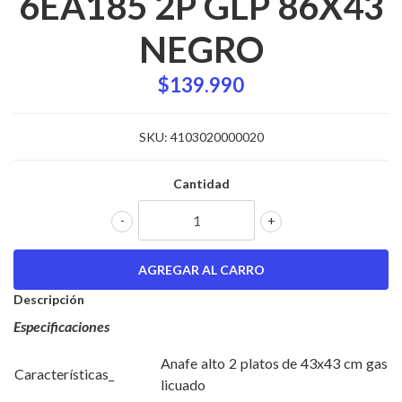
6EA185 2P GLP 86X43
NEGRO
$139.990
SKU:
4103020000020
Cantidad
-
+
Descripción
Especificaciones
Anafe alto 2 platos de 43x43 cm gas
Características_
licuado