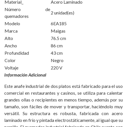
Material_
Acero Laminado
Número de
2 unidad(es)
quemadores
Modelo
6EA185
Marca
Maigas
Alto
76.5 cm
Ancho
86 cm
Profundidad
43 cm
Color
Negro
Voltaje
220 V
Información Adicional
Este anafe industrial de dos platos está fabricado para el uso
comercial en restaurantes y casinos, se utiliza para calentar
grandes ollas o recipientes en menos tiempo, además por su
tamaño, son fáciles de mover y transportar, haciéndolo muy
versátil. Su estructura es robusta, fabricada con acero
laminado en frío y pintada electrostáticamente, al igual que su
parrilla. El quemador industrial fabricado en Chile cuenta con