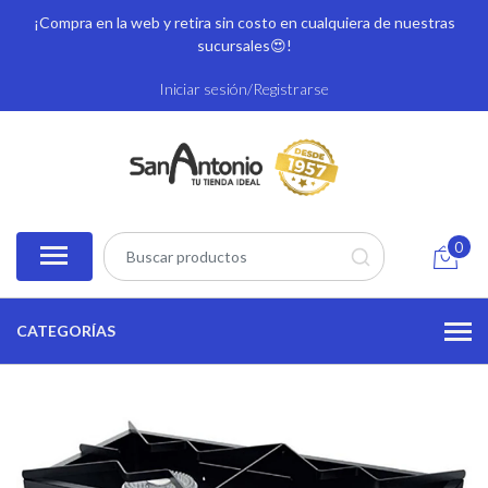
¡Compra en la web y retira sin costo en cualquiera de nuestras
sucursales
😍!
Iniciar sesión/Registrarse
0
CATEGORÍAS