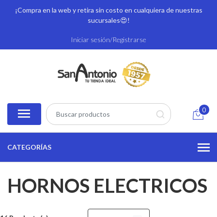
¡Compra en la web y retira sin costo en cualquiera de nuestras
sucursales
😍!
Iniciar sesión/Registrarse
0
CATEGORÍAS
HORNOS ELECTRICOS