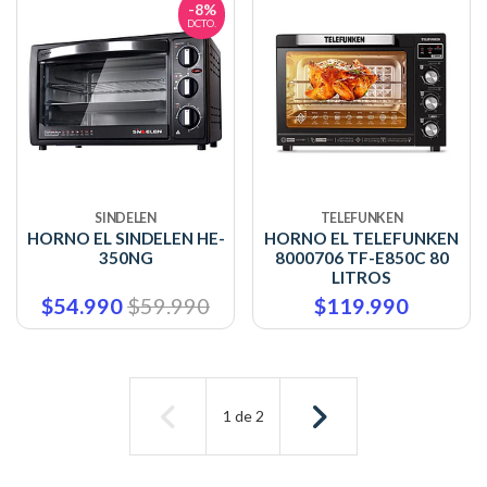
-8%
DCTO.
SINDELEN
TELEFUNKEN
HORNO EL SINDELEN HE-
HORNO EL TELEFUNKEN
350NG
8000706 TF-E850C 80
LITROS
$54.990
$59.990
$119.990
1
de
2