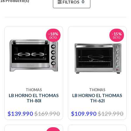
16 Producto(s)
0
FILTROS
-18%
-15%
DCTO.
DCTO.
THOMAS
THOMAS
LB HORNO EL THOMAS
LB HORNO EL THOMAS
TH-80I
TH-62I
$139.990
$169.990
$109.990
$129.990