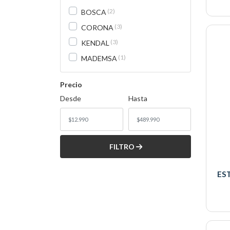
2
BOSCA
3
CORONA
3
KENDAL
1
MADEMSA
3
PALSON
Precio
9
SINDELEN
Desde
Hasta
1
SUMOHEAT
3
THOMAS
1
URSUS TROT
FILTRO
ES