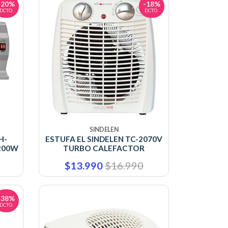
-20%
-18%
DCTO.
DCTO.
SINDELEN
H-
ESTUFA EL SINDELEN TC-2070V
200W
TURBO CALEFACTOR
$13.990
$16.990
-38%
DCTO.