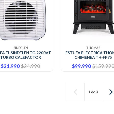
SINDELEN
THOMAS
FA EL SINDELEN TC-2200VT
ESTUFA ELECTRICA THO
TURBO CALEFACTOR
CHIMENEA TH-FP75
$21.990
$24.990
$99.990
$159.99
1
de
3