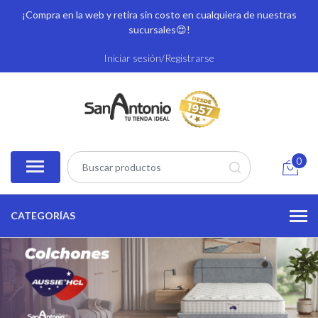
¡Compra en la web y retira sin costo en cualquiera de nuestras
sucursales
😍!
Iniciar sesión/Registrarse
0
CATEGORÍAS