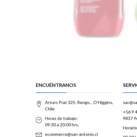
ENCUÉNTRANOS
SERVI
Arturo Prat 325, Rengo, , O'Higgins,
sac@sa
Chile
+56 9 
Horas de trabajo:
9837 9
09:30 a 20:00 hrs.
Horario
ecommerce@san-antonio.cl