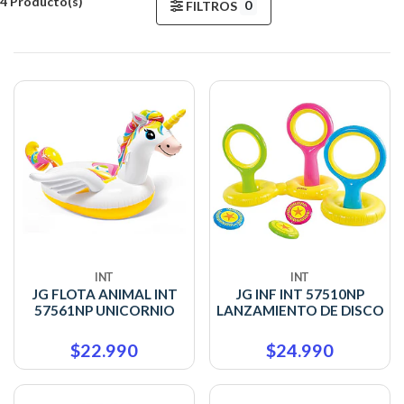
4 Producto(s)
0
FILTROS
INT
INT
JG FLOTA ANIMAL INT
JG INF INT 57510NP
57561NP UNICORNIO
LANZAMIENTO DE DISCO
$22.990
$24.990