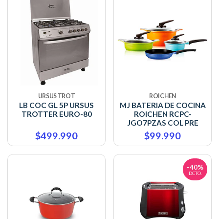
URSUS TROT
ROICHEN
LB COC GL 5P URSUS
MJ BATERIA DE COCINA
TROTTER EURO-80
ROICHEN RCPC-
JGO7PZAS COL PRE
$499.990
$99.990
-40%
DCTO.