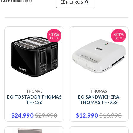
101 Producto(s)
0
FILTROS
-17%
-24%
DCTO.
DCTO.
THOMAS
THOMAS
EO TOSTADOR THOMAS
EO SANDWICHERA
TH-126
THOMAS TH-952
$24.990
$29.990
$12.990
$16.990