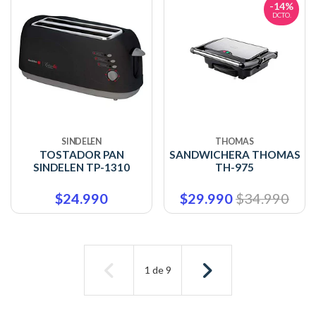
-14%
DCTO.
SINDELEN
THOMAS
TOSTADOR PAN
SANDWICHERA THOMAS
SINDELEN TP-1310
TH-975
$24.990
$29.990
$34.990
1
de
9