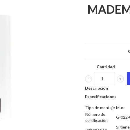
MADEMS
S
Cantidad
-
+
Descripción
Especificaciones
Tipo de montaje
Muro
Número de
G-022-
certificación
Si tien
Información