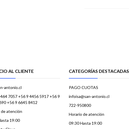
CIO AL CLIENTE
CATEGORÍAS DESTACADAS
n-antonio.cl
PAGO CUOTAS
4464 7057 +56 9 4456 5917 +56 9
infoisa@san-antonio.cl
690 +56 9 6645 8412
722-950800
 de atención
Horario de atención
Hasta 19:00
09:30 Hasta 19:00