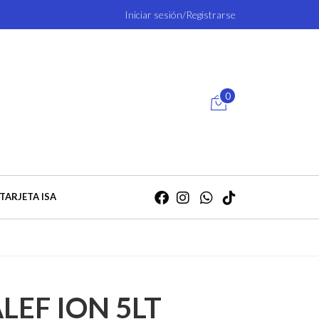
Iniciar sesión/Registrarse
0
TARJETA ISA
LEF ION 5LT