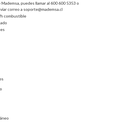
 Mademsa, puedes llamar al 600 600 5353 o
nviar correo a soporte@mademsa.cl
/h combustible
uado
nes
es
co
táneo