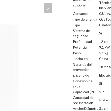
Técnico
adicional
bien, e
Consumo
0,81 kg
Tipo de energía
Gas lic
Tipo
Calefo
Sistema de
Sí
seguridad
Profundidad
12 cm
Potencia
9.1 kW
Peso
5.1 kg
Hecho en
China
Garantía del
18 mes
proveedor
Encendido
Eléctri
Conexión de
Sí
agua
Capacidad (lt)
5 lt
Capacidad de
Instan
recuperación
Ancho/Diámetro
31 cm