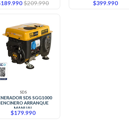
$189.990
$209.990
$399.990
SDS
NERADOR SDS SGG1000
BENCINERO ARRANQUE
MANUAL
$179.990