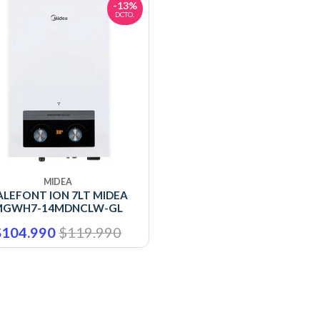
-13%
DCTO.
MIDEA
ALEFONT ION 7LT MIDEA
MGWH7-14MDNCLW-GL
$104.990
$119.990