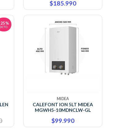
$185.990
-25%
DCTO.
MIDEA
ELEN
CALEFONT ION 5LT MIDEA
MGWH5-10MDNCLW-GL
0
$99.990