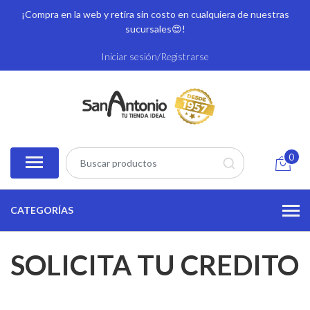
¡Compra en la web y retira sin costo en cualquiera de nuestras
sucursales
😍!
Iniciar sesión/Registrarse
0
CATEGORÍAS
SOLICITA TU CREDITO