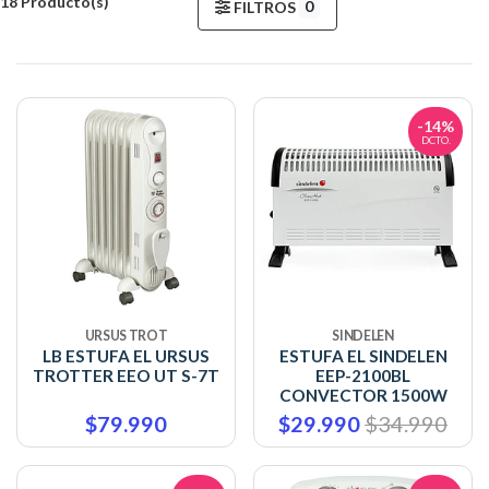
18 Producto(s)
0
FILTROS
-14%
DCTO.
URSUS TROT
SINDELEN
LB ESTUFA EL URSUS
ESTUFA EL SINDELEN
TROTTER EEO UT S-7T
EEP-2100BL
CONVECTOR 1500W
$79.990
$29.990
$34.990