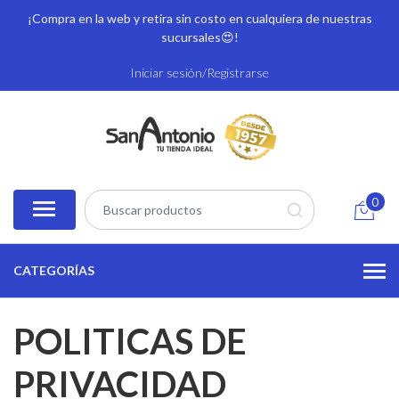
¡Compra en la web y retira sin costo en cualquiera de nuestras
sucursales
😍!
Iniciar sesión/Registrarse
0
CATEGORÍAS
POLITICAS DE
PRIVACIDAD