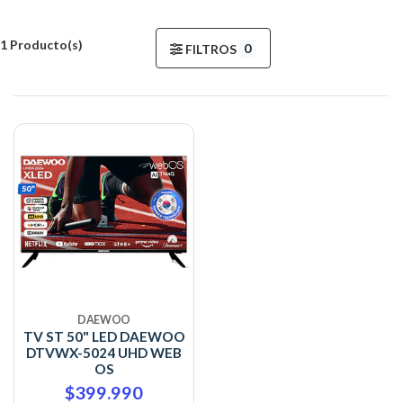
1 Producto(s)
0
FILTROS
DAEWOO
TV ST 50" LED DAEWOO
DTVWX-5024 UHD WEB
OS
$399.990