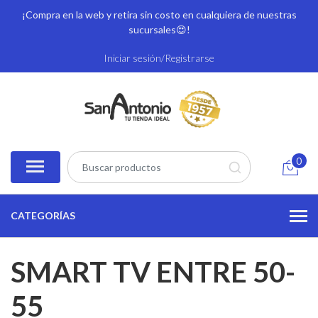
¡Compra en la web y retira sin costo en cualquiera de nuestras
sucursales
😍!
Iniciar sesión/Registrarse
0
CATEGORÍAS
SMART TV ENTRE 50-
55