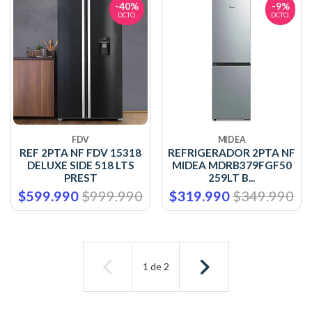
-40%
-9%
DCTO.
DCTO.
FDV
MIDEA
REF 2PTA NF FDV 15318
REFRIGERADOR 2PTA NF
DELUXE SIDE 518 LTS
MIDEA MDRB379FGF50
PREST
259LT B...
$599.990
$999.990
$319.990
$349.990
1
de
2