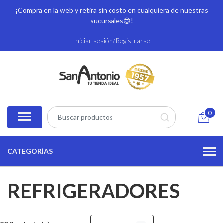
¡Compra en la web y retira sin costo en cualquiera de nuestras
sucursales
😍!
Iniciar sesión/Registrarse
0
CATEGORÍAS
REFRIGERADORES