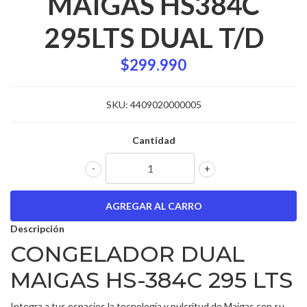
MAIGAS HS384C
295LTS DUAL T/D
$299.990
SKU:
4409020000005
Cantidad
-
+
Descripción
CONGELADOR DUAL
MAIGAS HS-384C 295 LTS
Integra a tus espacios la tecnología y pulcritud de Maigas con su