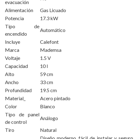
evacuación
Alimentación
Gas Licuado
Potencia
17.3 kW
Tipo de
Automático
encendido
Incluye
Calefont
Marca
Mademsa
Voltaje
1.5 V
Capacidad
10 l
Alto
59 cm
Ancho
33 cm
Profundidad
19.5 cm
Material_
Acero pintado
Color
Blanco
Tipo de panel
Análogo
de control
Tiro
Natural
Diseño moderno, fácil de instalar y seguro.