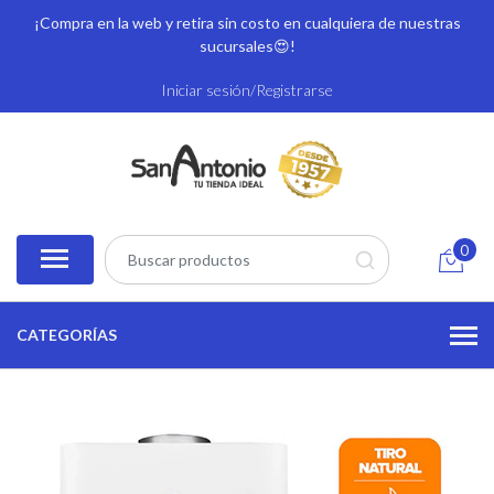
¡Compra en la web y retira sin costo en cualquiera de nuestras
sucursales
😍!
Iniciar sesión/Registrarse
0
CATEGORÍAS