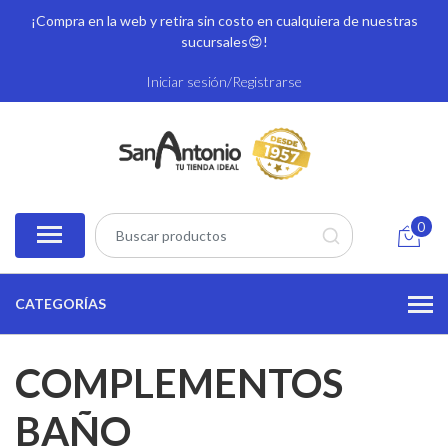
¡Compra en la web y retira sin costo en cualquiera de nuestras
sucursales
😍!
Iniciar sesión/Registrarse
0
CATEGORÍAS
COMPLEMENTOS
BAÑO