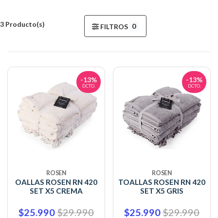
3 Producto(s)
0
FILTROS
-13%
-13%
DCTO.
DCTO.
ROSEN
ROSEN
OALLAS ROSEN RN 420
TOALLAS ROSEN RN 420
SET X5 CREMA
SET X5 GRIS
$25.990
$29.990
$25.990
$29.990