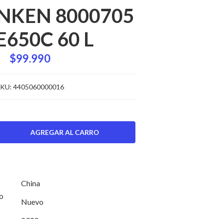
NKEN 8000705
E650C 60 L
$99.990
KU:
4405060000016
China
ducto
Nuevo