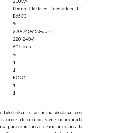
2300w
Horno Eléctrico Telefunken TF
E650C
Sí
220-240V 50-60H
220-240V
60 Litros
Sí
1
1
ROJO
1
1
 Telefunken es un horno eléctrico con
uraciones de cocción, viene incorporada
erna para monitorear de mejor manera la