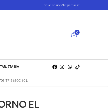
Iniciar sesión/Registrarse
0
TARJETA ISA
5 TF-E650C 60 L
ORNO EL