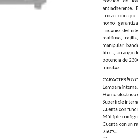
cocción de los
antiadherente.
convección que h
horno garantiz
rincones del int
multiuso, rejil
manipular band
litros, su rango 
potencia de 230
minutos.
CARACTERÍSTIC
Lampara interna.
Horno eléctrico 
Superficie intern
Cuenta con funci
Múltiple configu
Cuenta con un ra
250°C.