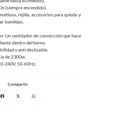
ble hasta 60 minutos.
On (siempre encendido).
ultiuso, rejilla, accesorios para spiedo y
ar bandejas.
n: Un ventilador de convección que hace
aliente dentro del horno.
bilidad y anti deslizable.
cia de 2300w.
20-240V, 50-60Hz.
Compartir