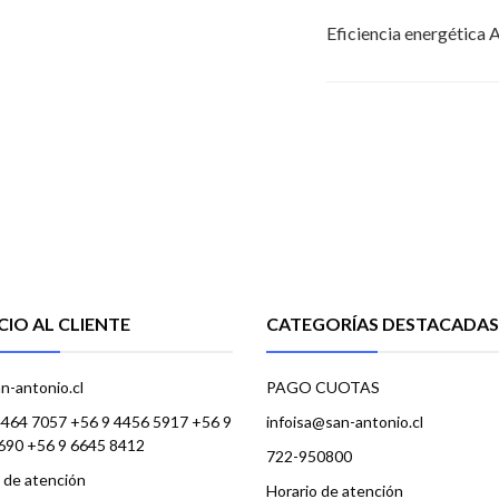
Eficiencia energética A
CIO AL CLIENTE
CATEGORÍAS DESTACADAS
n-antonio.cl
PAGO CUOTAS
4464 7057 +56 9 4456 5917 +56 9
infoisa@san-antonio.cl
690 +56 9 6645 8412
722-950800
 de atención
Horario de atención