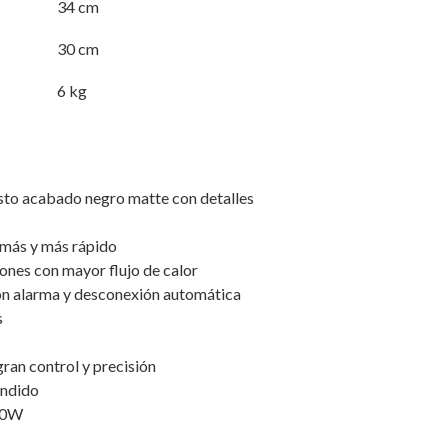
34 cm
30 cm
6 kg
to acabado negro matte con detalles
 más y más rápido
iones con mayor flujo de calor
n alarma y desconexión automática
s
gran control y precisión
endido
50W