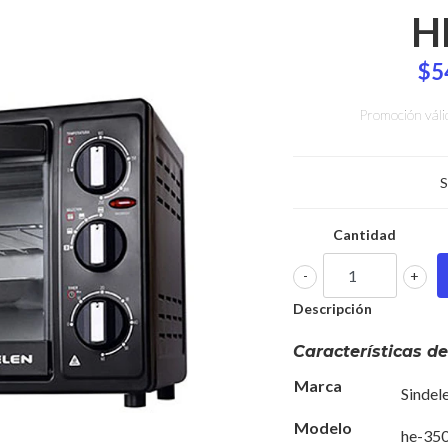
H
$5
Promoción váli
S
Cantidad
-
+
Descripción
Características de
Marca
Si
Modelo
he-35