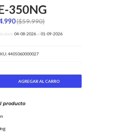
E-350NG
4.990
($59.990)
da desde
04-08-2026
al
01-09-2026
KU:
4405060000027
l producto
ndelen
0ng