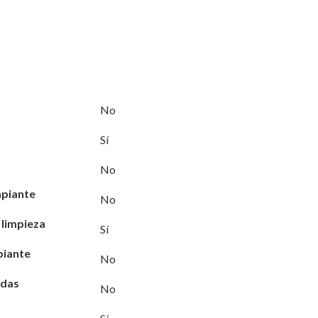
No
Sí
No
mpiante
No
 limpieza
Sí
piante
No
ndas
No