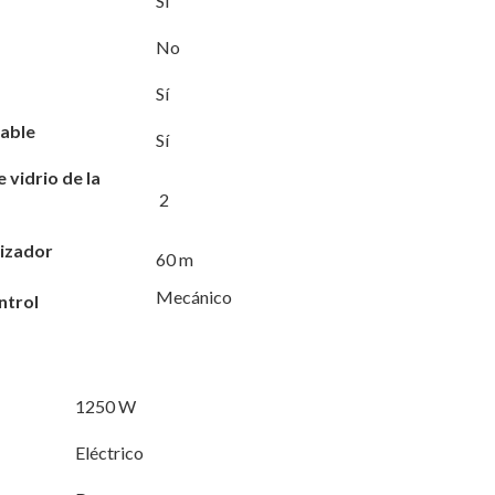
Sí
No
Sí
able
Sí
 vidrio de la
2
izador
60 m
Mecánico
ntrol
1250 W
Eléctrico