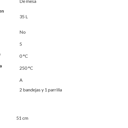
De mesa
olumen
35 L
No
5
a
0 °C
a
250 °C
A
2 bandejas y 1 parrilla
51 cm
dad