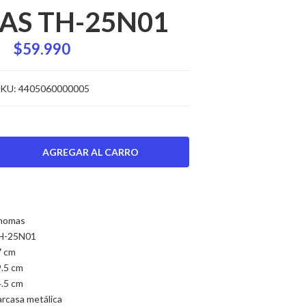
S TH-25N01
$59.990
KU:
4405060000005
homas
H-25N01
7 cm
.5 cm
.5 cm
rcasa metálica