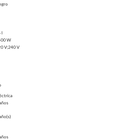
egro
 l
500 W
0 V;240 V
o
éctrica
años
año(s)
años