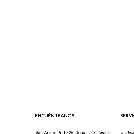
ENCUÉNTRANOS
SERVI
Arturo Prat 325, Rengo, , O'Higgins,
sac@sa