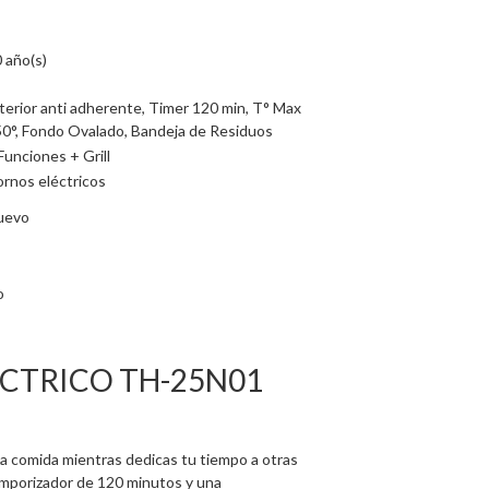
 año(s)
terior anti adherente, Timer 120 min, T° Max
0°, Fondo Ovalado, Bandeja de Residuos
Funciones + Grill
rnos eléctricos
uevo
o
CTRICO TH-25N01
la comida mientras dedicas tu tiempo a otras
emporizador de 120 minutos y una