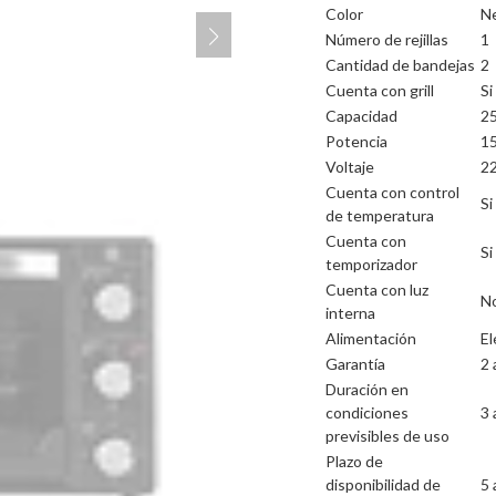
Color
N
Número de rejillas
1
Cantidad de bandejas
2
Cuenta con grill
Si
Capacidad
25
Potencia
1
Voltaje
22
Cuenta con control
Si
de temperatura
Cuenta con
Si
temporizador
Cuenta con luz
N
interna
Alimentación
El
Garantía
2 
Duración en
condiciones
3 
previsibles de uso
Plazo de
disponibilidad de
5 