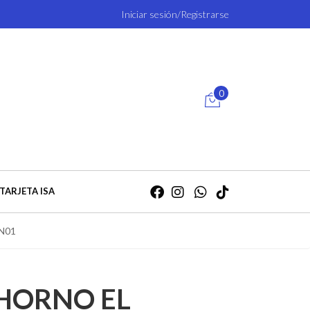
Iniciar sesión/Registrarse
0
TARJETA ISA
N01
 HORNO EL