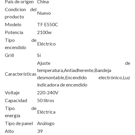
País de origen
China
Condicion del
Nuevo
producto
Modelo
TF E550C
Potencia
2100w
Tipo de
Eléctrico
encendido
Grill
Sí
Ajuste de
temperatura,Antiadherente,Bandeja
Características
desmontable,Encendido electrónico,Luz
indicadora de encendido
Voltaje
220-240V
Capacidad
50 litros
Tipo de
Eléctrica
energía
Tipo de panel
Análogo
Alto
39