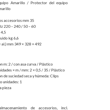
uipo Amarillo / Protector del equipo
marillo
os accesorios mm 35
Hz 220 – 240 / 50 – 60
 4,5
uido kg 6,6
 × al.) mm 349 × 328 × 492
 m: 2 / con asa curva / Plástico
idades × m / mm: 2 × 0,5 / 35 / Plástico
ón de suciedad seca y húmeda: Clips
ro unidades: 1
a pieza
lmacenamiento de accesorios, incl.