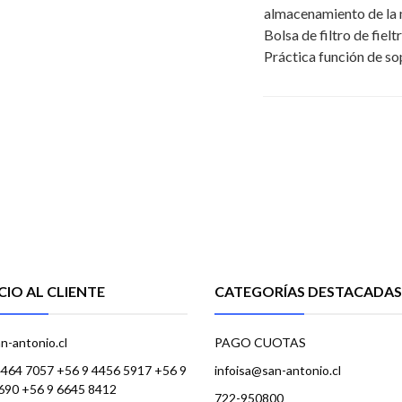
almacenamiento de la 
Bolsa de filtro de fielt
Práctica función de s
CIO AL CLIENTE
CATEGORÍAS DESTACADAS
n-antonio.cl
PAGO CUOTAS
4464 7057 +56 9 4456 5917 +56 9
infoisa@san-antonio.cl
690 +56 9 6645 8412
722-950800