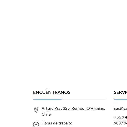
ENCUÉNTRANOS
SERVI
Arturo Prat 325, Rengo, , O'Higgins,
sac@sa
Chile
+56 9 
Horas de trabajo:
9837 9