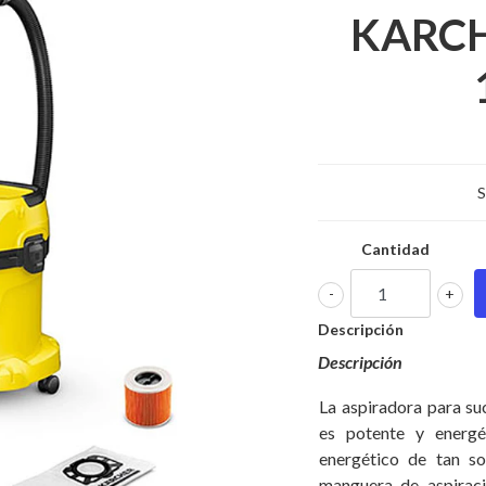
KARCH
S
Cantidad
-
+
Descripción
Descripción
La aspiradora para su
es potente y energé
energético de tan s
manguera de aspiraci