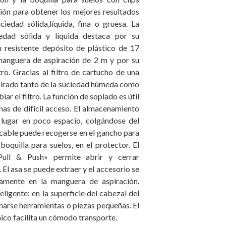
ión para obtener los mejores resultados
ciedad sólida,líquida, fina o gruesa. La
edad sólida y líquida destaca por su
 resistente depósito de plástico de 17
 manguera de aspiración de 2 m y por su
ltro. Gracias al filtro de cartucho de una
spirado tanto de la suciedad húmeda como
iar el filtro. La función de soplado es útil
nas de difícil acceso. El almacenamiento
 lugar en poco espacio, colgándose del
 cable puede recogerse en el gancho para
 boquilla para suelos, en el protector. El
Pull & Push» permite abrir y cerrar
 El asa se puede extraer y el accesorio se
tamente en la manguera de aspiración.
eligente: en la superficie del cabezal del
arse herramientas o piezas pequeñas. El
ico facilita un cómodo transporte.