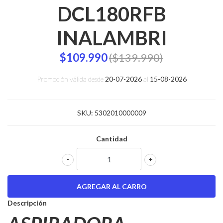
DCL180RFB
INALAMBRI
$109.990
($139.990)
Promoción válida desde
20-07-2026
al
15-08-2026
SKU:
5302010000009
Cantidad
-
+
Descripción