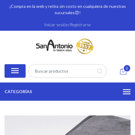
¡Compra en la web y retira sin costo en cualquiera de nuestras
sucursales
😍!
Iniciar sesión/Registrarse
0
CATEGORÍAS