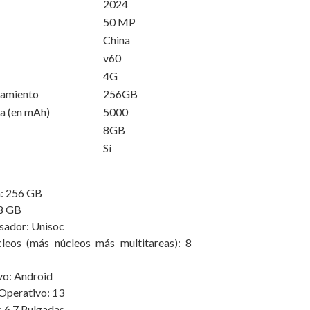
2024
50 MP
China
v60
4G
namiento
256GB
batería (en mAh)
5000
8GB
Sí
: 256 GB
8 GB
sador: Unisoc
eos (más núcleos más multitareas): 8
vo: Android
Operativo: 13
 6.7 Pulgadas