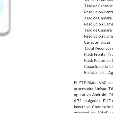
Tipo de Pantalla:
Resolucion Pant
Tipo de Cámara F
Resolución Cáma
Tipo de Cámara P
Resolución Cáma
Características
Táctil Reconocim
Flash Frontal: N
Flash Posterior: 
Capacidad de la
Resistencia al A
El ZTE Blade V60 es 
procesador Unisoc T6
operativo Android. Of
6.72 pulgadas FHD+ 
inmersiva. Captura imá
principal de 50MP y 