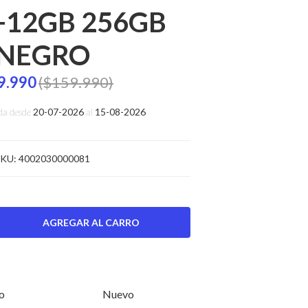
+12GB 256GB
NEGRO
9.990
($159.990)
da desde
20-07-2026
al
15-08-2026
KU:
4002030000081
o
Nuevo