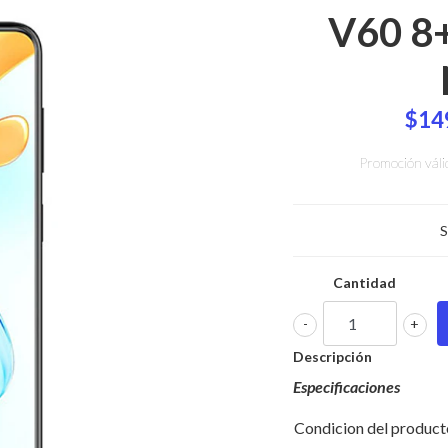
V60 8
$14
Promoción váli
S
Cantidad
-
+
Descripción
Especificaciones
Condicion del product