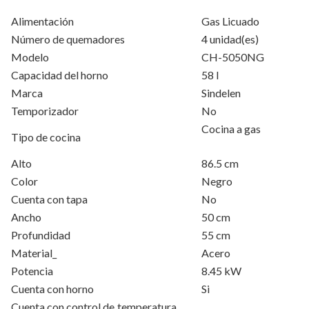
Alimentación
Gas Licuado
Número de quemadores
4 unidad(es)
Modelo
CH-5050NG
Capacidad del horno
58 l
Marca
Sindelen
Temporizador
No
Cocina a gas
Tipo de cocina
Alto
86.5 cm
Color
Negro
Cuenta con tapa
No
Ancho
50 cm
Profundidad
55 cm
Material_
Acero
Potencia
8.45 kW
Cuenta con horno
Si
Cuenta con control de temperatura