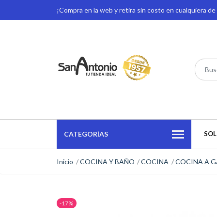
¡Compra en la web y retira sin costo en cualquiera d
CATEGORÍAS
SOL
Inicio
COCINA Y BAÑO
COCINA
COCINA A G
-17%