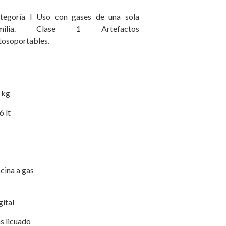
tegoría I Uso con gases de una sola
amilia. Clase 1 Artefactos
tosoportables.
 kg
6 lt
cina a gas
gital
s licuado