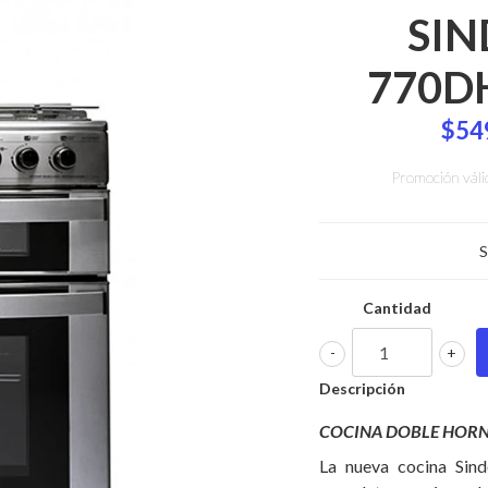
SIN
770D
$54
Promoción váli
S
Cantidad
-
+
Descripción
COCINA DOBLE HORN
La nueva cocina Sin