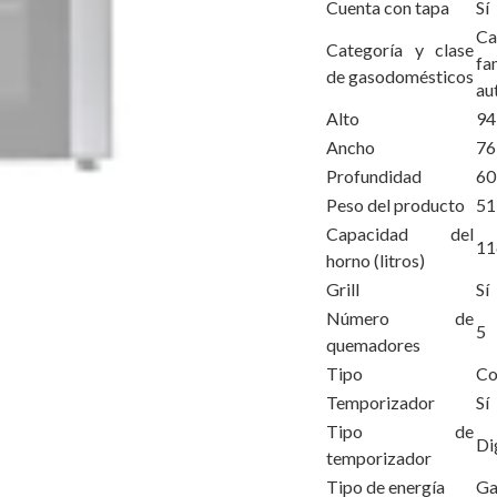
Cuenta con tapa
Sí
Ca
Categoría y clase
f
de gasodomésticos
au
Alto
94
Ancho
76
Profundidad
60
Peso del producto
51
Capacidad del
11
horno (litros)
Grill
Sí
Número de
5
quemadores
Tipo
Co
Temporizador
Sí
Tipo de
Di
temporizador
Tipo de energía
Ga