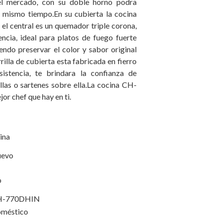
el mercado, con su doble horno podra
l mismo tiempo.En su cubierta la cocina
el central es un quemador triple corona,
encia, ideal para platos de fuego fuerte
ndo preservar el color y sabor original
rilla de cubierta esta fabricada en fierro
sistencia, te brindara la confianza de
ollas o sartenes sobre ella.La cocina CH-
r chef que hay en ti.
ina
evo
o
H-770DHIN
méstico