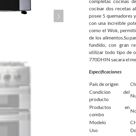
completas cocinas d
cocinar dos recetas a
posee 5 quemadores y 
con una increible pot
como el Wok, permitie
de los alimentos.Su par
fundido, con gran re
utilizar todo tipo de 
770DHIN sacara el mejo
Especificaciones
País de origen
Ch
Condicion del
Nu
producto
Productos en
N
combo
Modelo
C
Uso
Do