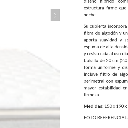
diseño híbrido com
estructura firme que
noche.
Su cubierta incorpora
fibra de algodón y u
aporta suavidad y se
espuma de alta densid
y resistencia al uso di
bolsillo de 20 cm (2.0
forma uniforme y dis
Incluye filtro de alg
perimetral con espum
mayor estabilidad en
firmeza.
Medidas:
150 x 190 x
FOTO REFERENCIAL.