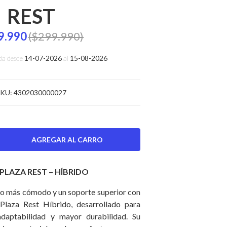
REST
9.990
($299.990)
da desde
14-07-2026
al
15-08-2026
KU:
4302030000027
PLAZA REST – HÍBRIDO
so más cómodo y un soporte superior con
Plaza Rest Híbrido, desarrollado para
 adaptabilidad y mayor durabilidad. Su