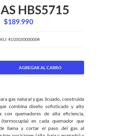
AS HBS5715
$189.990
KU:
4103030000004
ara gas natural y gas licuado, construida
que combina diseño sofisticado y alto
a con quemadores de alta eficiencia,
 (termocupla) en cada quemador que
de llama y cortar el paso del gas al
tres posiciones (alta, baja y apagado) y