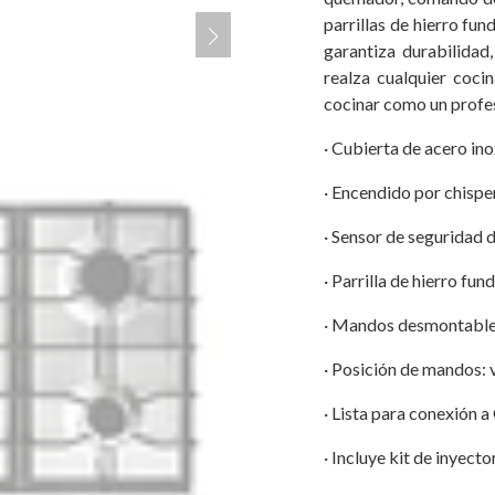
parrillas de hierro fu
garantiza durabilidad,
realza cualquier coci
cocinar como un profes
· Cubierta de acero in
· Encendido por chispe
· Sensor de seguridad 
· Parrilla de hierro fun
· Mandos desmontabl
· Posición de mandos: 
· Lista para conexión 
· Incluye kit de inyec