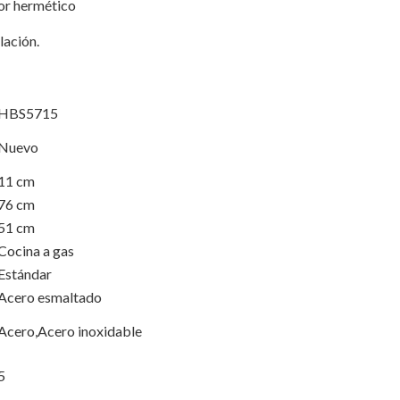
dor hermético
lación.
HBS5715
Nuevo
11 cm
76 cm
51 cm
Cocina a gas
Estándar
Acero esmaltado
Acero,Acero inoxidable
5