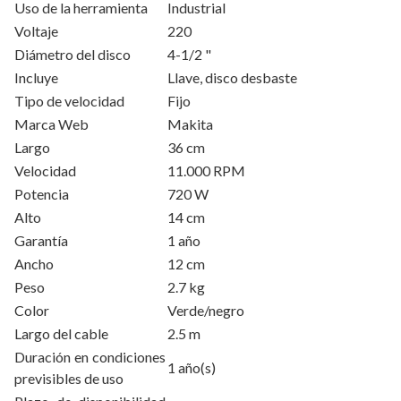
Uso de la herramienta
Industrial
Voltaje
220
Diámetro del disco
4-1/2 "
Incluye
Llave, disco desbaste
Tipo de velocidad
Fijo
Marca Web
Makita
Largo
36 cm
Velocidad
11.000 RPM
Potencia
720 W
Alto
14 cm
Garantía
1 año
Ancho
12 cm
Peso
2.7 kg
Color
Verde/negro
Largo del cable
2.5 m
Duración en condiciones
1 año(s)
previsibles de uso