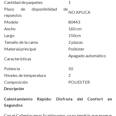
Cantidad de paquetes
1
Plazo de disponibilidad de
NO APLICA
repuestos
Modelo
80443
Ancho
160 cm
Largo
150cm
Tamaño de la cama
2 plazas
Material principal
Poliéster
Apagado automático
Características
Potencia
50
Niveles de temperatura
2
Composición
POLIESTER
Descripción
Calentamiento Rápido: Disfruta del Confort en
Segundos
Con el Calientacamas Scaldasonno, ya no tendrás que esperar