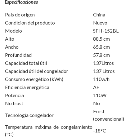
Especificaciones
País de origen
China
Condicion del producto
Nuevo
Modelo
SFH-152BL
Alto
88,5 cm
Ancho
65,8 cm
Profundidad
57,8 cm
Capacidad total útil
137Litros
Capacidad útil del congelador
137 Litros
Consumo energético (kWh)
110w/h
Eficiencia energética
A+
Potencia
110W
No frost
No
Frost
Tecnología congelador
(convencional)
Temperatura máxima de congelamiento
-18°C
(°C)