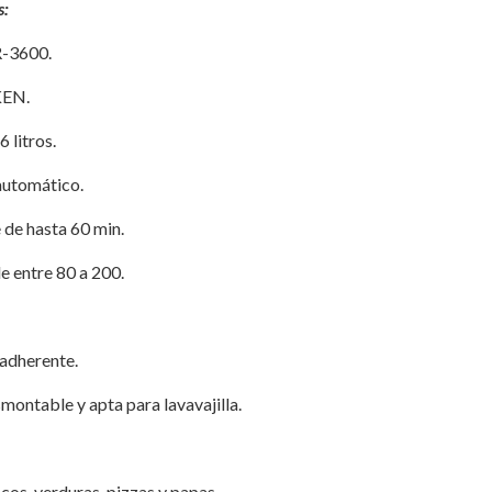
s:
-3600.
EN.
6 litros.
automático.
de hasta 60 min.
e entre 80 a 200.
iadherente.
esmontable y apta para lavavajilla.
cos, verduras, pizzas y papas.