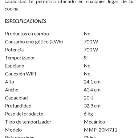
capacidad te permitirá ubicarlo en cualquier lugar de tu
cocina.
ESPECIFICACIONES
Productos en combo
No
Consumo energético (kWh)
700 W
Potencia
700 W
Temporizador
Sí
Espejado
No
Conexión WiFi
No
Alto
24.1 cm
Ancho
43.4 cm
Capacidad
20 lt
Profundidad
32.9 cm
Peso del producto
6 kg
Tipo de temporizador
Mecánico
Modelo
MMP-20M711
País de origen
China