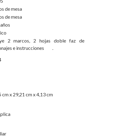
05
os de mesa
os de mesa
 años
ico
uye 2 marcos, 2 hojas doble faz de
onajes e instrucciones .
4
5 cm x 29,21 cm x 4,13 cm
plica
iar