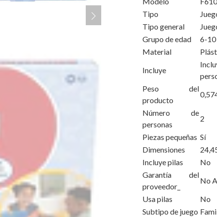
Modelo
F61
Tipo
Jueg
Tipo general
Jueg
Grupo de edad
6-10
Material
Plást
Incl
Incluye
pers
Peso del
0,57
producto
Número de
2
personas
Piezas pequeñas
Sí
Dimensiones
24,4
Incluye pilas
No
Garantía del
No A
proveedor_
Usa pilas
No
Subtipo de juego
Famil