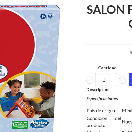
SALON 
S
Cantidad
-
+
Descripción
Especificaciones
País de origen
Méx
Condicion del
Nue
producto