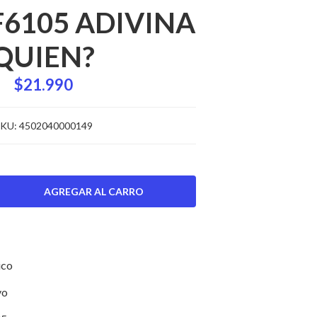
F6105 ADIVINA
QUIEN?
$21.990
KU:
4502040000149
ico
vo