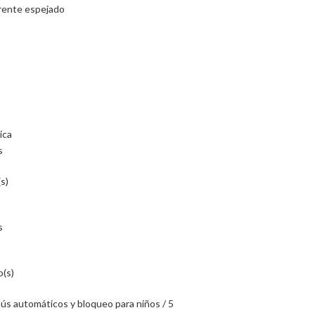
frente espejado
ica
s
s)
s
o(s)
ús automáticos y bloqueo para niños / 5