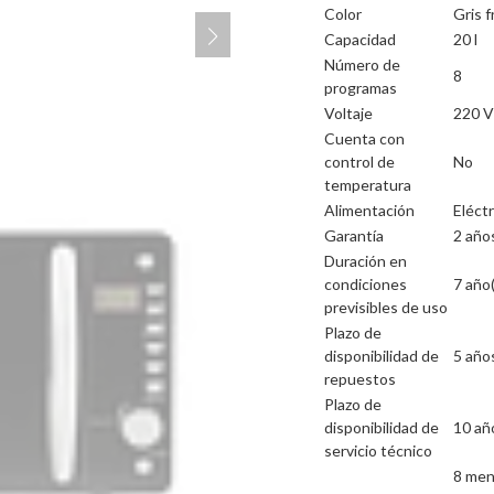
Color
Gris 
Capacidad
20 l
Número de
8
programas
Voltaje
220 V
Cuenta con
control de
No
temperatura
Alimentación
Eléctr
Garantía
2 año
Duración en
condiciones
7 año(
previsibles de uso
Plazo de
disponibilidad de
5 año
repuestos
Plazo de
disponibilidad de
10 añ
servicio técnico
8 men