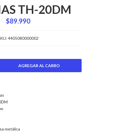
AS TH-20DM
$89.990
KU:
4405080000002
as
0DM
cm
sa metálica