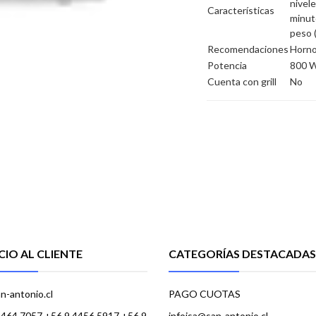
nivele
Características
minut
peso 
Recomendaciones
Horno 
Potencia
800 
Cuenta con grill
No
CIO AL CLIENTE
CATEGORÍAS DESTACADAS
n-antonio.cl
PAGO CUOTAS
4464 7057 +56 9 4456 5917 +56 9
infoisa@san-antonio.cl