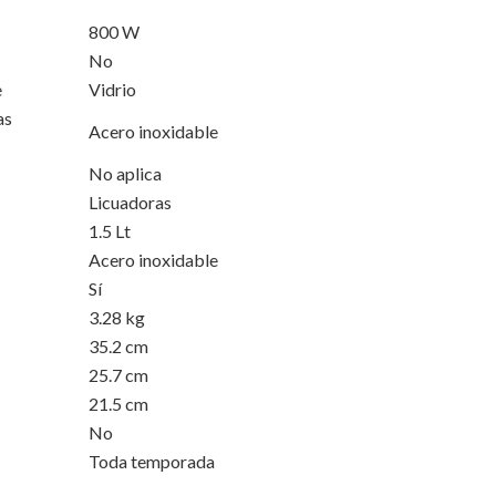
800 W
No
e
Vidrio
cuchillas
Acero inoxidable
No aplica
Licuadoras
1.5 Lt
Acero inoxidable
Sí
3.28 kg
35.2 cm
25.7 cm
21.5 cm
No
Toda temporada