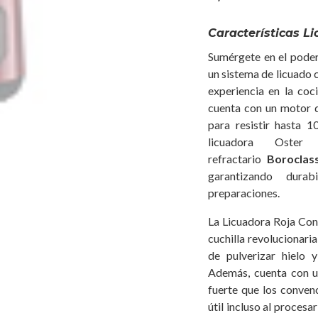
Características L
Sumérgete en el poder
un sistema de licuado 
experiencia en la coc
cuenta con un motor 
para resistir hasta 1
licuadora Ost
refractario
Boroclas
garantizando dura
preparaciones.
La Licuadora Roja Con
cuchilla revolucionari
de pulverizar hielo 
Además, cuenta con u
fuerte que los convenc
útil incluso al proces