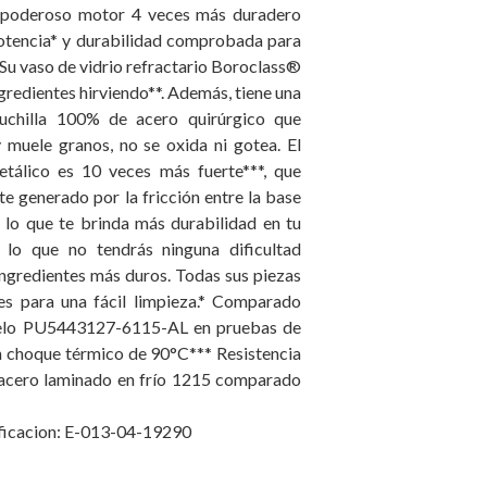
 poderoso motor 4 veces más duradero
tencia* y durabilidad comprobada para
 Su vaso de vidrio refractario Boroclass®
ngredientes hirviendo**. Además, tiene una
cuchilla 100% de acero quirúrgico que
y muele granos, no se oxida ni gotea. El
tálico es 10 veces más fuerte***, que
te generado por la fricción entre la base
or lo que te brinda más durabilidad en tu
 lo que no tendrás ninguna dificultad
ngredientes más duros. Todas sus piezas
s para una fácil limpieza.* Comparado
lo PU5443127-6115-AL en pruebas de
n choque térmico de 90°C*** Resistencia
e acero laminado en frío 1215 comparado
ficacion: E-013-04-19290