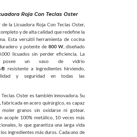
icuadora Roja Con Teclas Oster
 de la Licuadora Roja Con Teclas Oster,
completo y de alta calidad que redefine la
ina. Esta versátil herramienta de cocina
duradero y potente de
800 W
, diseñado
0.000 licuados sin perder eficiencia. La
er posee un vaso de vidrio
s®
resistente a ingredientes hirviendo,
bilidad y seguridad en todas las
 Teclas Oster es también innovadora. Su
a, fabricada en acero quirúrgico, es capaz
y moler granos sin oxidarse ni gotear.
n acople 100% metálico, 10 veces más
ionales, lo que garantiza una larga vida
ar los ingredientes más duros. Cada uno de