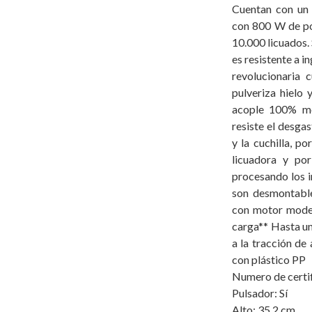
Cuentan con un
con 800 W de po
10.000 licuados.
es resistente a i
revolucionaria 
pulveriza hielo 
acople 100% me
resiste el desgas
y la cuchilla, p
licuadora y por
procesando los i
son desmontable
con motor mode
carga** Hasta u
a la tracción d
con plástico PP
Numero de certi
Pulsador: Sí
Alto: 35.2 cm