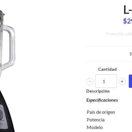
L
$2
Promoción váli
S
Cantidad
-
+
Descripción
Especificaciones
País de origen
Potencia
Modelo