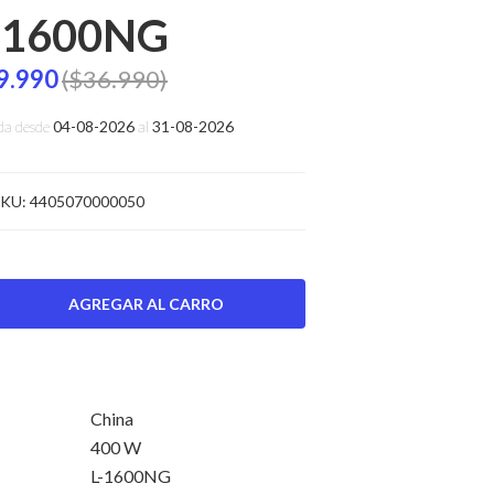
-1600NG
9.990
($36.990)
da desde
04-08-2026
al
31-08-2026
KU:
4405070000050
China
400 W
L-1600NG