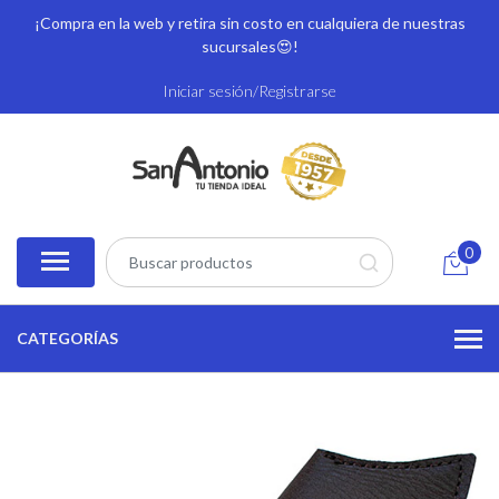
¡Compra en la web y retira sin costo en cualquiera de nuestras
sucursales
😍!
Iniciar sesión/Registrarse
0
CATEGORÍAS