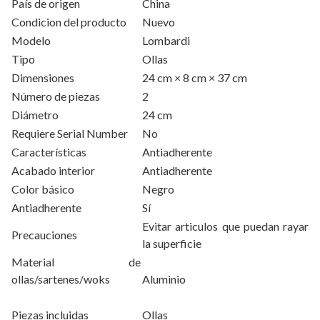
País de origen
China
Condicion del producto
Nuevo
Modelo
Lombardi
Tipo
Ollas
Dimensiones
24 cm × 8 cm × 37 cm
Número de piezas
2
Diámetro
24 cm
Requiere Serial Number
No
Características
Antiadherente
Acabado interior
Antiadherente
Color básico
Negro
Antiadherente
Sí
Evitar articulos que puedan rayar
Precauciones
la superficie
Material de
ollas/sartenes/woks
Aluminio
Piezas incluidas
Ollas