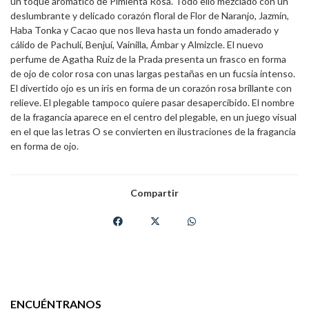
un toque aromático de Pimienta Rosa. Todo ello mezclado con un
deslumbrante y delicado corazón floral de Flor de Naranjo, Jazmín,
Haba Tonka y Cacao que nos lleva hasta un fondo amaderado y
cálido de Pachulí, Benjuí, Vainilla, Ámbar y Almizcle. El nuevo
perfume de Agatha Ruiz de la Prada presenta un frasco en forma
de ojo de color rosa con unas largas pestañas en un fucsia intenso.
El divertido ojo es un iris en forma de un corazón rosa brillante con
relieve. El plegable tampoco quiere pasar desapercibido. El nombre
de la fragancia aparece en el centro del plegable, en un juego visual
en el que las letras O se convierten en ilustraciones de la fragancia
en forma de ojo.
Compartir
ENCUÉNTRANOS