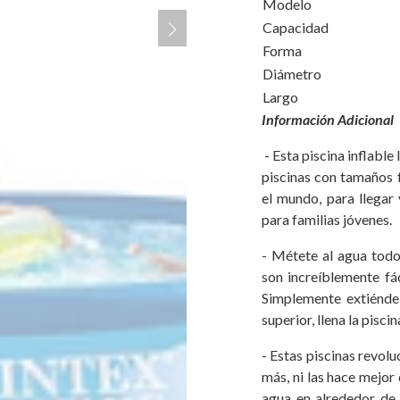
Modelo
Capacidad
Forma
Diámetro
Largo
Información Adicional
- Esta piscina inflable 
piscinas con tamaños f
el mundo, para llegar 
para familias jóvenes.
- Métete al agua todo
son increíblemente fá
Simplemente extiéndela
superior, llena la pisci
- Estas piscinas revolu
más, ni las hace mejor 
agua en alrededor de