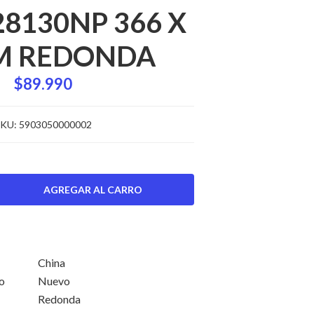
28130NP 366 X
M REDONDA
$89.990
KU:
5903050000002
China
oducto
Nuevo
Redonda