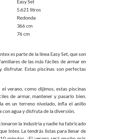
Easy Set
5.621 litros
Redonda
366 cm
76 cm
Intex es parte de la línea Easy Set, que son
amiliares de las más fáciles de armar en
y disfrutar. Estas piscinas son perfectas
 el verano, como dijimos, estas piscinas
ciles de armar, mantener y pasarlo bien.
 en un terreno nivelado, infla el anillo
na con agua y disfruta de la diversión.
cionaron la industria y nadie ha fabricado
que Intex. La tendrás listas para llenar de
 10 minutos. ¡El verano será mucho más