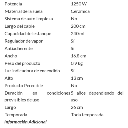
Potencia
1250 W
Material de la suela
Cerámica
Sistema de auto limpieza
No
Largo del cable
200 cm
Capacidad del estanque
240 ml
Regulador de vapor
Sí
Antiadherente
Sí
Ancho
16.8 cm
Peso del producto
0.9 kg
Luz indicadora de encendido
Sí
Alto
13 cm
Producto Perecible
No
Duración en condiciones
5 años dependiendo del
previsibles de uso
uso
Largo
26 cm
Temporada
Toda temporada
Información Adicional