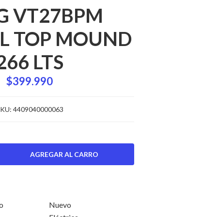
LG VT27BPM
L TOP MOUND
266 LTS
$399.990
KU:
4409040000063
o
Nuevo