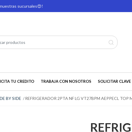
e nuestras sucursales
😍!
ICITA TU CREDITO
TRABAJA CON NOSOTROS
SOLICITAR CLAVE 
IDE BY SIDE
REFRIGERADOR 2PTA NF LG VT27BPM AEPPECL TOP 
REFRI