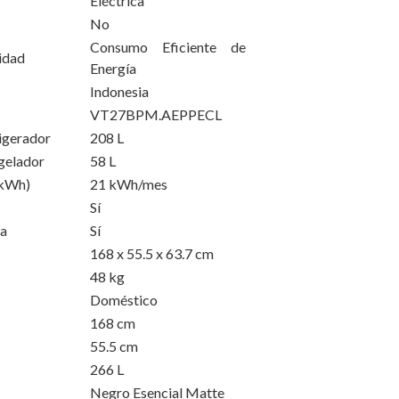
Eléctrica
No
Consumo Eficiente de
lidad
Energía
Indonesia
VT27BPM.AEPPECL
rigerador
208 L
ngelador
58 L
(kWh)
21 kWh/mes
Sí
ra
Sí
168 x 55.5 x 63.7 cm
48 kg
Doméstico
168 cm
55.5 cm
266 L
Negro Esencial Matte