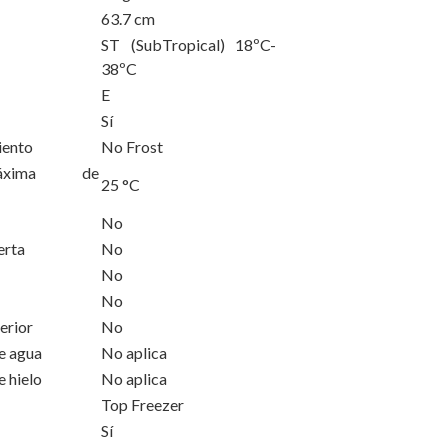
63.7 cm
ST (SubTropical) 18ºC-
38ºC
E
Sí
iento
No Frost
máxima de
25 °C
(°C)
No
erta
No
No
No
erior
No
e agua
No aplica
 hielo
No aplica
Top Freezer
Sí