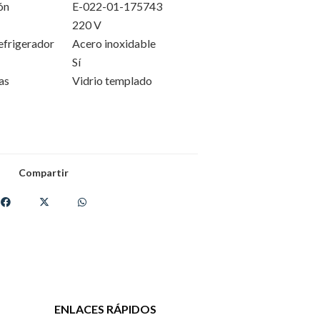
ón
E-022-01-175743
220 V
refrigerador
Acero inoxidable
Sí
as
Vidrio templado
Compartir
ENLACES RÁPIDOS