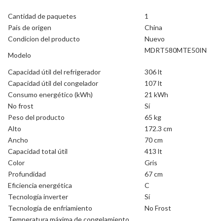
Cantidad de paquetes
1
País de origen
China
Condicion del producto
Nuevo
MDRT580MTE50IN
Modelo
Capacidad útil del refrigerador
306 lt
Capacidad útil del congelador
107 lt
Consumo energético (kWh)
21 kWh
No frost
Sí
Peso del producto
65 kg
Alto
172.3 cm
Ancho
70 cm
Capacidad total útil
413 lt
Color
Gris
Profundidad
67 cm
Eficiencia energética
C
Tecnología inverter
Sí
Tecnología de enfriamiento
No Frost
Temperatura máxima de congelamiento