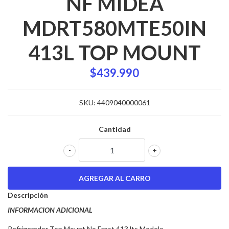
NF MIDEA
MDRT580MTE50IN
413L TOP MOUNT
$439.990
SKU:
4409040000061
Cantidad
-
+
Descripción
INFORMACION ADICIONAL
Refrigerador Top Mount No Frost 413 lts Modelo