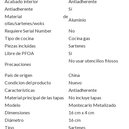
Acabado interior
Antiadherente
Antiadherente
Sí
Material de
Aluminio
ollas/sartenes/woks
Requiere Serial Number
No
Tipo de cocina
Cocina gas
Piezas incluidas
Sartenes
Libre de PFOA
Si
No usar utencilios filosos
Precauciones
País de origen
China
Condicion del producto
Nuevo
Características
Antiadherente
Material principal de las tapas
No incluye tapas
Modelo
Montecarlo Metalizado
Dimensiones
16 cm x 4 cm
Diámetro
16 cm
Tipo
Sartenes