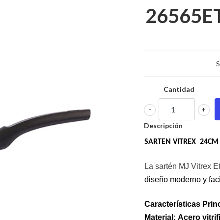
26565E
S
Cantidad
-
+
Descripción
SARTEN VITREX 24CM
La sartén MJ Vitrex 
diseño moderno y faci
Características Prin
Material:
Acero vitri