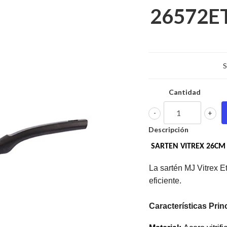
26572E
S
Cantidad
-
+
Descripción
SARTEN VITREX 26CM
La sartén MJ Vitrex E
eficiente.
Características Prin