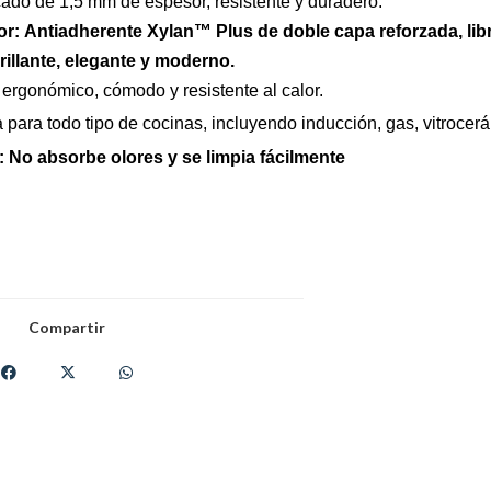
icado de 1,5 mm de espesor, resistente y duradero.
or:
Antiadherente Xylan™ Plus de doble capa reforzada, libr
rillante, elegante y moderno.
 ergonómico, cómodo y resistente al calor.
 para todo tipo de cocinas, incluyendo inducción, gas, vitrocerá
:
No absorbe olores y se limpia fácilmente
Compartir