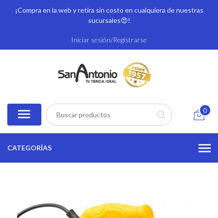
¡Compra en la web y retira sin costo en cualquiera de nuestras
sucursales
😍!
Iniciar sesión/Registrarse
0
CATEGORÍAS